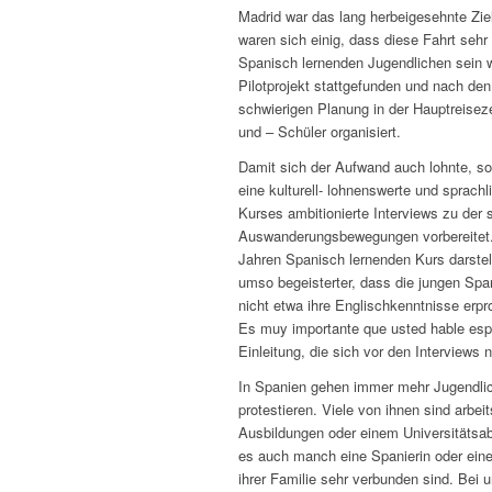
Madrid war das lang herbeigesehnte Zie
waren sich einig, dass diese Fahrt sehr 
Spanisch lernenden Jugendlichen sein w
Pilotprojekt stattgefunden und nach de
schwierigen Planung in der Hauptreiseze
und – Schüler organisiert.
Damit sich der Aufwand auch lohnte, sol
eine kulturell- lohnenswerte und spra
Kurses ambitionierte Interviews zu der 
Auswanderungsbewegungen vorbereitet. 
Jahren Spanisch lernenden Kurs darste
umso begeisterter, dass die jungen Span
nicht etwa ihre Englischkenntnisse erpr
Es muy importante que usted hable espa
Einleitung, die sich vor den Interviews 
In Spanien gehen immer mehr Jugendlic
protestieren. Viele von ihnen sind arbei
Ausbildungen oder einem Universitätsa
es auch manch eine Spanierin oder eine
ihrer Familie sehr verbunden sind. Bei u