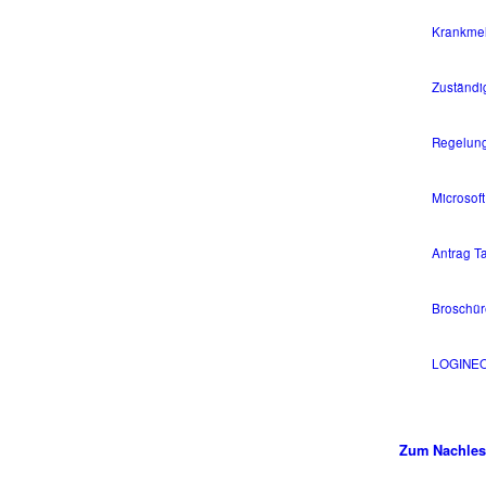
Krankmel
Zuständi
Regelung
Microsof
Antrag Ta
Broschür
LOGINE
Zum Nachles