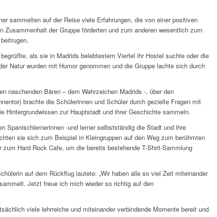
ner sammelten auf der Reise viele Erfahrungen, die von einer positiven
en Zusammenhalt der Gruppe förderten und zum anderen wesentlich zum
 beitrugen.
begrüßte, als sie in Madrids belebtestem Viertel ihr Hostel suchte oder die
der Natur wurden mit Humor genommen und die Gruppe lachte sich durch
uben naschenden Bären – dem Wahrzeichen Madrids -, über den
nnentor) brachte die Schülerinnen und Schüler durch gezielte Fragen mit
ie Hintergrundwissen zur Hauptstadt und ihrer Geschichte sammeln.
 Spanischlernerinnen -und lerner selbstständig die Stadt und ihre
hten sie sich zum Beispiel in Kleingruppen auf den Weg zum berühmten
r zum Hard Rock Cafe, um die bereits bestehende T-Shirt-Sammlung
ülerin auf dem Rückflug lautete: „Wir haben alle so viel Zeit miteinander
ammelt. Jetzt freue ich mich wieder so richtig auf den
tatsächlich viele lehrreiche und miteinander verbindende Momente bereit und