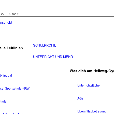
 27 - 30 92 10
SCHULPROFIL
lle Leitlinien.
UNTERRICHT UND MEHR
Was dich am Hellweg-Gy
bilingual
Unterrichtsfächer
sse, Sportschule-NRW
AGs
chule
Übermittagbetreuung