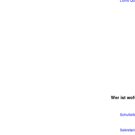
Lions Qu
Wer ist wof
Schullei
Sekretari