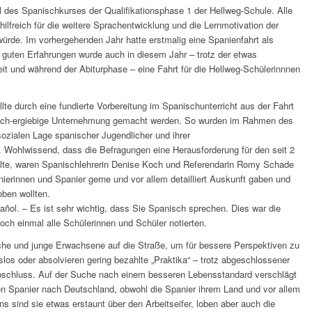
l des Spanischkurses der Qualifikationsphase 1 der Hellweg-Schule. Alle
hilfreich für die weitere Sprachentwicklung und die Lernmotivation der
ürde. Im vorhergehenden Jahr hatte erstmalig eine Spanienfahrt als
n guten Erfahrungen wurde auch in diesem Jahr – trotz der etwas
it und während der Abiturphase – eine Fahrt für die Hellweg-Schülerinnnen
lte durch eine fundierte Vorbereitung im Spanischunterricht aus der Fahrt
chlich-ergiebige Unternehmung gemacht werden. So wurden im Rahmen des
sozialen Lage spanischer Jugendlicher und ihrer
Wohlwissend, dass die Befragungen eine Herausforderung für den seit 2
llte, waren Spanischlehrerin Denise Koch und Referendarin Romy Schade
ierinnen und Spanier gerne und vor allem detailliert Auskunft gaben und
oben wollten.
ñol. – Es ist sehr wichtig, dass Sie Spanisch sprechen. Dies war die
noch einmal alle Schülerinnen und Schüler notierten.
he und junge Erwachsene auf die Straße, um für bessere Perspektiven zu
tslos oder absolvieren gering bezahlte „Praktika“ – trotz abgeschlossener
bschluss. Auf der Suche nach einem besseren Lebensstandard verschlägt
n Spanier nach Deutschland, obwohl die Spanier ihrem Land und vor allem
ns sind sie etwas erstaunt über den Arbeitseifer, loben aber auch die