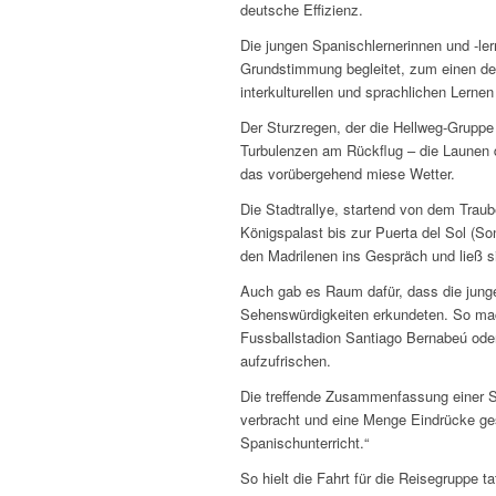
deutsche Effizienz.
Die jungen Spanischlernerinnen und -ler
Grundstimmung begleitet, zum einen d
interkulturellen und sprachlichen Lernen
Der Sturzregen, der die Hellweg-Gruppe 
Turbulenzen am Rückflug – die Launen 
das vorübergehend miese Wetter.
Die Stadtrallye, startend von dem Tra
Königspalast bis zur Puerta del Sol (So
den Madrilenen ins Gespräch und ließ s
Auch gab es Raum dafür, dass die jungen
Sehenswürdigkeiten erkundeten. So mac
Fussballstadion Santiago Bernabeú ode
aufzufrischen.
Die treffende Zusammenfassung einer Sch
verbracht und eine Menge Eindrücke ges
Spanischunterricht.“
So hielt die Fahrt für die Reisegruppe 