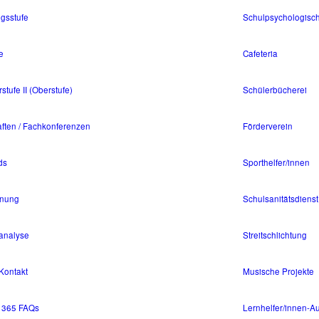
gsstufe
Schulpsychologisc
e
Cafeteria
tufe II (Oberstufe)
Schülerbücherei
ften / Fachkonferenzen
Förderverein
ds
Sporthelfer/innen
dnung
Schulsanitätsdienst
sanalyse
Streitschlichtung
 Kontakt
Musische Projekte
t 365 FAQs
Lernhelfer/innen-A