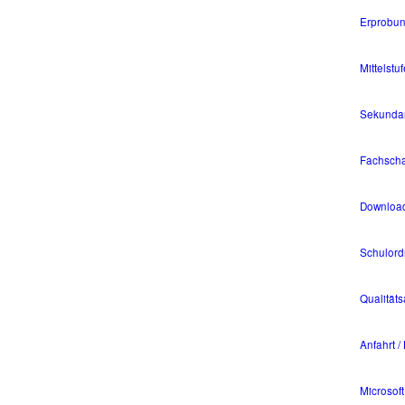
Erprobun
Mittelstuf
Sekundars
Fachscha
Downloa
Schulor
Qualität
Anfahrt /
Microsof