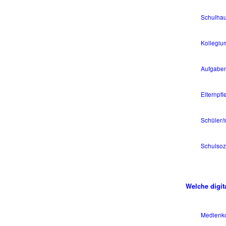
Schulhau
Kollegiu
Aufgaben
Elternpfl
Schüler/
Schulsozi
Welche digit
Medienko