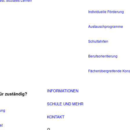
est: Soziales Lernen
Individuelle Förderung
Austauschprogramme
Schulfahrten
Berufsorientierung
Fächerübergreifende Kon
INFORMATIONEN
ür zuständig?
SCHULE UND MEHR
tung
KONTAKT
at