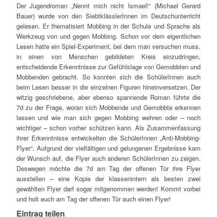
Der Jugendroman „Nennt mich nicht Ismael!“ (Michael Gerard
Bauer) wurde von den SiebtklässlerInnen im Deutschunterricht
gelesen. Er thematisiert Mobbing in der Schule und Sprache als
Werkzeug von und gegen Mobbing. Schon vor dem eigentlichen
Lesen hatte ein Spiel-Experiment, bei dem man versuchen muss,
in einen von Menschen gebildeten Kreis einzudringen,
entscheidende Erkenntnisse zur Gefühlslage von Gemobbten und
Mobbenden gebracht. So konnten sich die SchülerInnen auch
beim Lesen besser in die einzelnen Figuren hineinversetzen. Der
witzig geschriebene, aber ebenso spannende Roman führte die
7d zu der Frage, woran sich Mobbende und Gemobbte erkennen
lassen und wie man sich gegen Mobbing wehren oder – noch
wichtiger – schon vorher schützen kann. Als Zusammenfassung
ihrer Erkenntnisse entwickelten die SchülerInnen „Anti-Mobbing-
Flyer“. Aufgrund der vielfältigen und gelungenen Ergebnisse kam
der Wunsch auf, die Flyer auch anderen SchülerInnen zu zeigen.
Deswegen möchte die 7d am Tag der offenen Tür ihre Flyer
ausstellen – eine Kopie der klassenintern als besten zwei
gewählten Flyer darf sogar mitgenommen werden! Kommt vorbei
und holt euch am Tag der offenen Tür auch einen Flyer!
Eintrag teilen