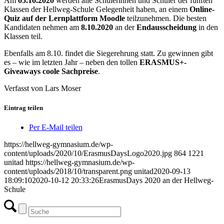
Am
05.10.2020
werden alle Schülerinnen und Schüler der fünften
Klassen der Hellweg-Schule Gelegenheit haben, an einem
Online-
Quiz auf der Lernplattform Moodle
teilzunehmen. Die besten
Kandidaten nehmen am
8.10.2020
an der
Endausscheidung
in den
Klassen teil.
Ebenfalls am 8.10. findet die Siegerehrung statt. Zu gewinnen gibt
es – wie im letzten Jahr – neben den tollen
ERASMUS+-
Giveaways coole Sachpreise
.
Verfasst von Lars Moser
Eintrag teilen
Per E-Mail teilen
https://hellweg-gymnasium.de/wp-
content/uploads/2020/10/ErasmusDaysLogo2020.jpg
864
1221
unitad
https://hellweg-gymnasium.de/wp-
content/uploads/2018/10/transparent.png
unitad
2020-09-13
18:09:10
2020-10-12 20:33:26
ErasmusDays 2020 an der Hellweg-
Schule