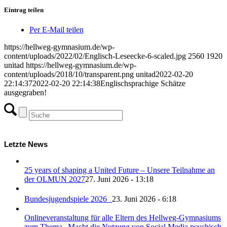
Eintrag teilen
Per E-Mail teilen
https://hellweg-gymnasium.de/wp-
content/uploads/2022/02/Englisch-Leseecke-6-scaled.jpg
2560
1920
unitad
https://hellweg-gymnasium.de/wp-
content/uploads/2018/10/transparent.png
unitad
2022-02-20
22:14:37
2022-02-20 22:14:38
Englischsprachige Schätze
ausgegraben!
Letzte News
25 years of shaping a United Future – Unsere Teilnahme an
der OLMUN 2027
27. Juni 2026 - 13:18
Bundesjugendspiele 2026
23. Juni 2026 - 6:18
Onlineveranstaltung für alle Eltern des Hellweg-Gymnasiums
zum Thema „Macht die Nutzung von Social Media psychisch