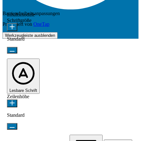
Barrierefreiheitsanpassungen
Inhaltsmodule
Schriftgröße
Präsentiert von
OneTap
Werkzeugleiste ausblenden
Standard
Lesbare Schrift
Zeilenhöhe
Standard