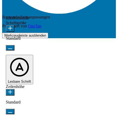
Barrierefreiheitsanpassungen
Inhaltsmodule
Schriftgröße
Präsentiert von
OneTap
Werkzeugleiste ausblenden
Standard
Lesbare Schrift
Zeilenhöhe
Standard