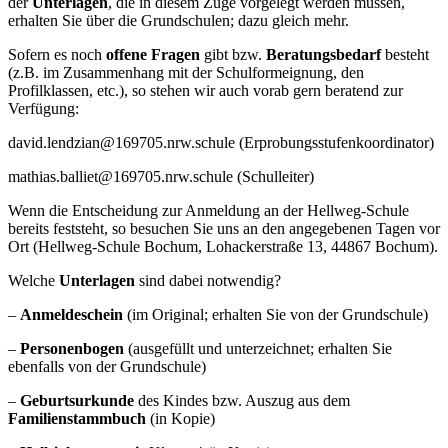
der
Unterlagen
, die in diesem Zuge vorgelegt werden müssen,
erhalten Sie über die Grundschulen; dazu gleich mehr.
Sofern es noch
offene Fragen
gibt bzw.
Beratungsbedarf
besteht
(z.B. im Zusammenhang mit der Schulformeignung, den
Profilklassen, etc.), so stehen wir auch vorab gern beratend zur
Verfügung:
david.lendzian@169705.nrw.schule (Erprobungsstufenkoordinator)
mathias.balliet@169705.nrw.schule (Schulleiter)
Wenn die Entscheidung zur Anmeldung an der Hellweg-Schule
bereits feststeht, so besuchen Sie uns an den angegebenen Tagen vor
Ort (Hellweg-Schule Bochum, Lohackerstraße 13, 44867 Bochum).
Welche
Unterlagen
sind dabei notwendig?
–
Anmeldeschein
(im Original; erhalten Sie von der Grundschule)
–
Personenbogen
(ausgefüllt und unterzeichnet; erhalten Sie
ebenfalls von der Grundschule)
–
Geburtsurkunde
des Kindes bzw. Auszug aus dem
Familienstammbuch
(in Kopie)