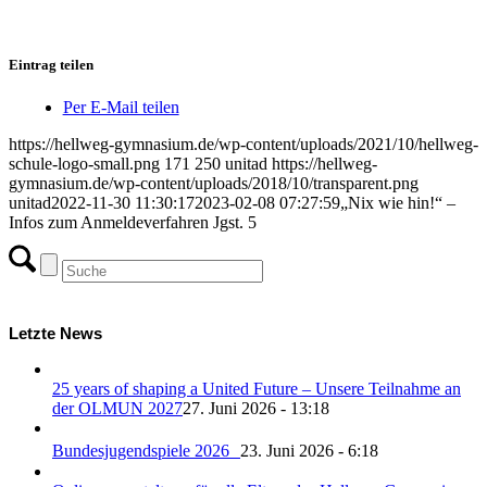
Eintrag teilen
Per E-Mail teilen
https://hellweg-gymnasium.de/wp-content/uploads/2021/10/hellweg-
schule-logo-small.png
171
250
unitad
https://hellweg-
gymnasium.de/wp-content/uploads/2018/10/transparent.png
unitad
2022-11-30 11:30:17
2023-02-08 07:27:59
„Nix wie hin!“ –
Infos zum Anmeldeverfahren Jgst. 5
Letzte News
25 years of shaping a United Future – Unsere Teilnahme an
der OLMUN 2027
27. Juni 2026 - 13:18
Bundesjugendspiele 2026
23. Juni 2026 - 6:18