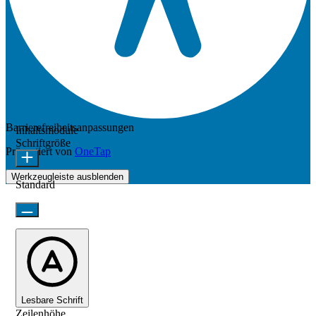
Barrierefreiheitsanpassungen
Inhaltsmodule
Schriftgröße
Präsentiert von
OneTap
Werkzeugleiste ausblenden
Standard
Lesbare Schrift
Zeilenhöhe