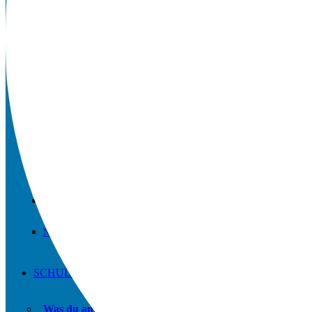
Downloads
Schulordnung
Qualitätsanalyse
Anfahrt / Kontakt
Microsoft 365 FAQs
Vertretungsplan APP
Geschichte der Schule
Newsletter
SCHULE UND MEHR
Was du am Hellweg-Gymnasium machen kannst.