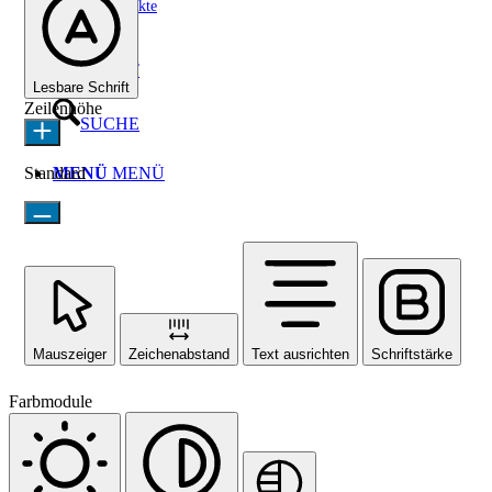
Sozialprojekte
KONTAKT
Lesbare Schrift
Zeilenhöhe
SUCHE
Standard
MENÜ
MENÜ
Mauszeiger
Zeichenabstand
Text ausrichten
Schriftstärke
Farbmodule