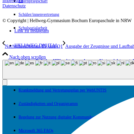
Impressum
Elternpflegschaft
Datenschutz
Schüler/innenvertretung
© Copyright | Hellweg-Gymnasium Bochum Europaschule in NRW
Schulsozialarbeit
Link zu Instagram
HELLWEG DIGITAL
Nachschreibtermin EF und Q1
Ausgabe der Zeugnisse und Laufba
Nach oben scrollen
Welche digitalen Hilfsmittel werden zur Unterrichtsgest
Medienkonzept zur Unterrichtsgestaltung
Krankmeldung und Vertretungsplan per WebUNTIS
Zuständigkeiten und Organigramm
Regelung zur Nutzung digitaler Kommunikationsgeräte
Microsoft 365 FAQs