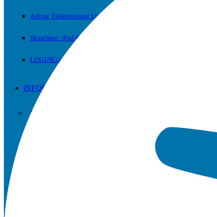
Antrag Tabletnutzung Unterricht
Broschüre: iPad-Klassen
LOGINEO NRW
INFORMATIONEN
Zum Nachlesen und/oder Downloaden.
Erprobungsstufe
Mittelstufe
Sekundarstufe II (Oberstufe)
Fachschaften / Fachkonferenzen