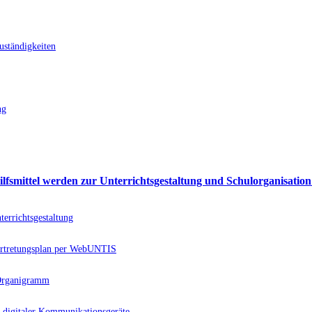
uständigkeiten
ng
ilfsmittel werden zur Unterrichtsgestaltung und Schulorganisation
errichtsgestaltung
rtretungsplan per WebUNTIS
 Organigramm
 digitaler Kommunikationsgeräte