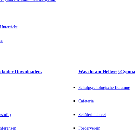
Unterricht
en
d/oder Downloaden.
Was du am Hellweg-Gymna
Schulpsychologische Beratung
Cafeteria
rstufe)
Schülerbücherei
nferenzen
Förderverein