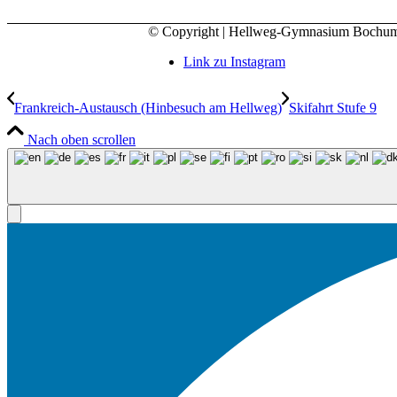
© Copyright | Hellweg-Gymnasium Bochu
Link zu Instagram
Frankreich-Austausch (Hinbesuch am Hellweg)
Skifahrt Stufe 9
Nach oben scrollen