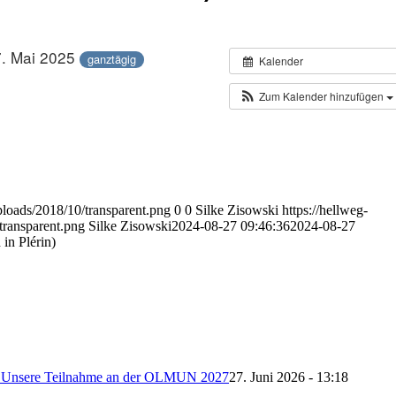
7. Mai 2025
ganztägig
Kalender
Zum Kalender hinzufügen
loads/2018/10/transparent.png
0
0
Silke Zisowski
https://hellweg-
transparent.png
Silke Zisowski
2024-08-27 09:46:36
2024-08-27
in Plérin)
e – Unsere Teilnahme an der OLMUN 2027
27. Juni 2026 - 13:18