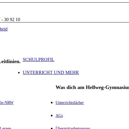
 - 30 92 10
SCHULPROFIL
eitlinien.
UNTERRICHT UND MEHR
Was dich am Hellweg-Gymnasiu
hule-NRW
Unterrichtsfächer
AGs
 Lernen
Übermittagbetreuung