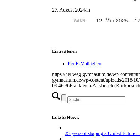
27. August 2024
/
in
12. Mai 2025 – 1
WANN:
Eintrag teilen
Per E-Mail teilen
https://hellweg-gymnasium.de/wp-content/up
gymnasium.de/wp-content/uploads/2018/10/
09:46:36
Frankreich-Austausch (Rückbesuch 
Letzte News
25 years of shaping a United Futur