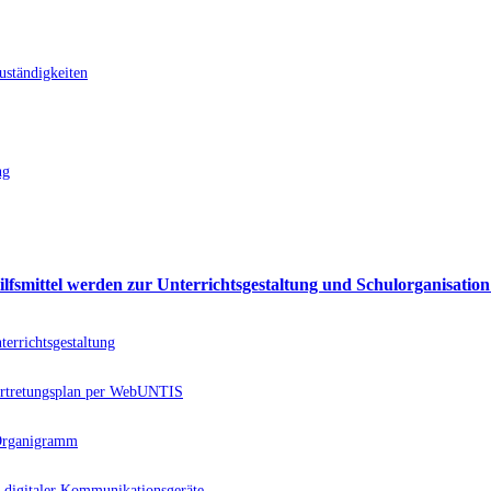
uständigkeiten
ng
ilfsmittel werden zur Unterrichtsgestaltung und Schulorganisation
errichtsgestaltung
rtretungsplan per WebUNTIS
 Organigramm
 digitaler Kommunikationsgeräte