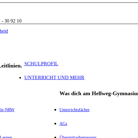
 - 30 92 10
SCHULPROFIL
eitlinien.
UNTERRICHT UND MEHR
Was dich am Hellweg-Gymnasiu
hule-NRW
Unterrichtsfächer
AGs
 Lernen
Übermittagbetreuung