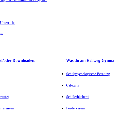
Unterricht
en
d/oder Downloaden.
Was du am Hellweg-Gymna
Schulpsychologische Beratung
Cafeteria
rstufe)
Schülerbücherei
nferenzen
Förderverein