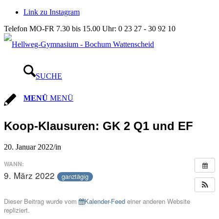
Link zu Instagram
Telefon MO-FR 7.30 bis 15.00 Uhr: 0 23 27 - 30 92 10
SUCHE
MENÜ
MENÜ
Koop-Klausuren: GK 2 Q1 und EF
20. Januar 2022
/
in
WANN:
9. März 2022
ganztägig
Dieser Beitrag wurde vom
Kalender-Feed
einer anderen Website
repliziert.