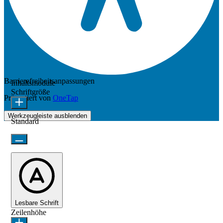
Barrierefreiheitsanpassungen
Inhaltsmodule
Schriftgröße
Präsentiert von
OneTap
Werkzeugleiste ausblenden
Standard
Lesbare Schrift
Zeilenhöhe