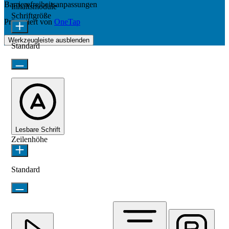
Barrierefreiheitsanpassungen
Inhaltsmodule
Schriftgröße
Präsentiert von
OneTap
Werkzeugleiste ausblenden
Standard
Lesbare Schrift
Zeilenhöhe
Standard