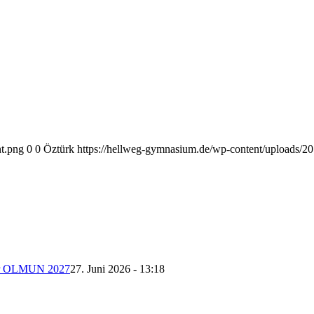
nt.png
0
0
Öztürk
https://hellweg-gymnasium.de/wp-content/uploads/20
 der OLMUN 2027
27. Juni 2026 - 13:18