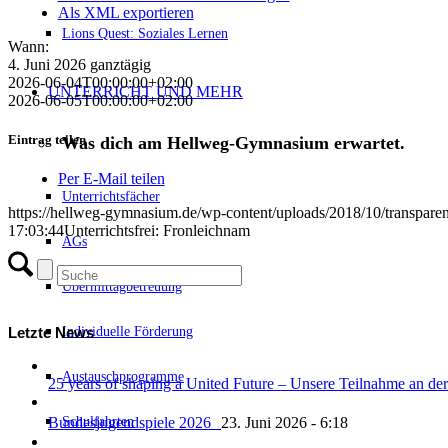
Als XML exportieren
Lions Quest: Soziales Lernen
Wann:
4. Juni 2026
ganztägig
2026-06-04T00:00:00+02:00
UNTERRICHT UND MEHR
2026-06-05T00:00:00+02:00
Eintrag teilen
Was dich am Hellweg-Gymnasium erwartet.
Per E-Mail teilen
Unterrichtsfächer
https://hellweg-gymnasium.de/wp-content/uploads/2018/10/transpare
17:03:44
Unterrichtsfrei: Fronleichnam
AGs
Übermittagbetreuung
Individuelle Förderung
Letzte News
Austauschprogramme
25 years of shaping a United Future – Unsere Teilnahme an
Schulfahrten
Bundesjugendspiele 2026
23. Juni 2026 - 6:18