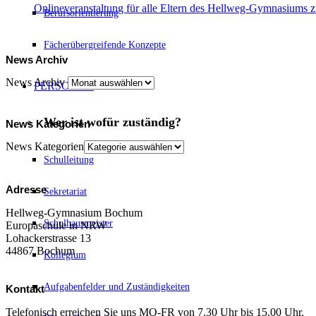
Onlineveranstaltung für alle Eltern des Hellweg-Gymnasiums
Berufsorientierung
Fächerübergreifende Konzepte
News Archiv
News Archiv
PERSONEN
Wer ist wofür zuständig?
News Kategorien
News Kategorien
Schulleitung
Adresse
Sekretariat
Hellweg-Gymnasium Bochum
Schulhausmeister
Europaschule in NRW
Lohackerstrasse 13
44867 Bochum
Kollegium
Aufgabenfelder und Zuständigkeiten
Kontakt
Telefonisch erreichen Sie uns MO-FR von 7.30 Uhr bis 15.00 Uhr.