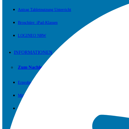
Antrag Tabletnutzung Unterricht
Broschüre: iPad-Klassen
LOGINEO NRW
INFORMATIONEN
Zum Nachlesen und/oder Downloaden.
Erprobungsstufe
Mittelstufe
Sekundarstufe II (Oberstufe)
Fachschaften / Fachkonferenzen