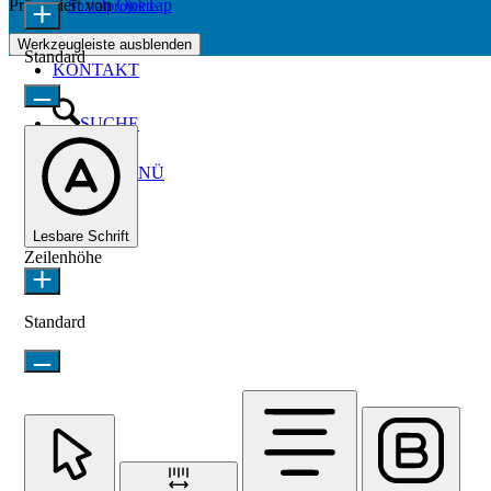
Präsentiert von
OneTap
Sozialprojekte
Werkzeugleiste ausblenden
Standard
KONTAKT
SUCHE
MENÜ
MENÜ
Lesbare Schrift
Zeilenhöhe
Standard