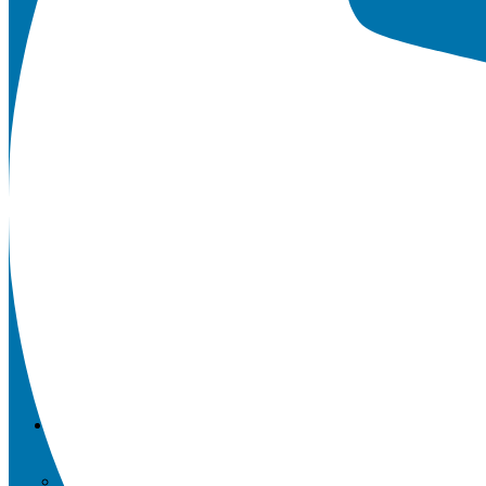
Downloads
Schulordnung
Qualitätsanalyse
Anfahrt / Kontakt
Microsoft 365 FAQs
Vertretungsplan APP
Geschichte der Schule
Newsletter
SCHULE UND MEHR
Was du am Hellweg-Gymnasium machen kannst.