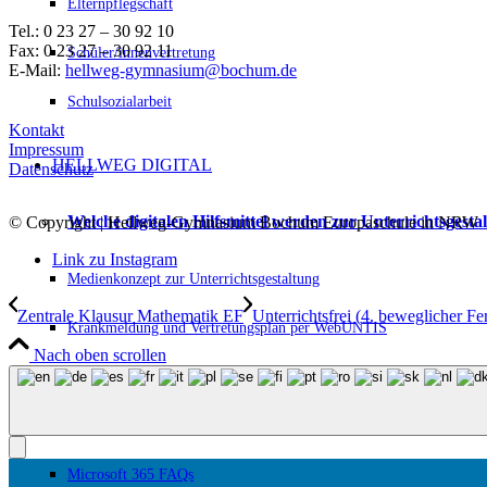
Elternpflegschaft
Tel.: 0 23 27 – 30 92 10
Fax: 0 23 27 – 30 92 11
Schüler/innenvertretung
E-Mail:
hellweg-gymnasium@bochum.de
Schulsozialarbeit
Kontakt
Impressum
HELLWEG DIGITAL
Datenschutz
Welche digitalen Hilfsmittel werden zur Unterrichtsgest
© Copyright | Hellweg-Gymnasium Bochum Europaschule in NRW
Link zu Instagram
Medienkonzept zur Unterrichtsgestaltung
Zentrale Klausur Mathematik EF
Unterrichtsfrei (4. beweglicher Fe
Krankmeldung und Vertretungsplan per WebUNTIS
Nach oben scrollen
Zuständigkeiten und Organigramm
Regelung zur Nutzung digitaler Kommunikationsgeräte
Microsoft 365 FAQs