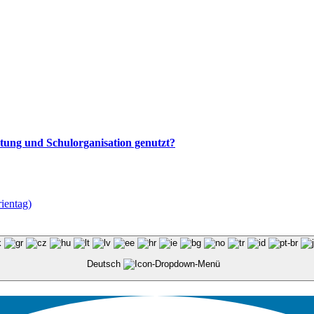
altung und Schulorganisation genutzt?
rientag)
Deutsch