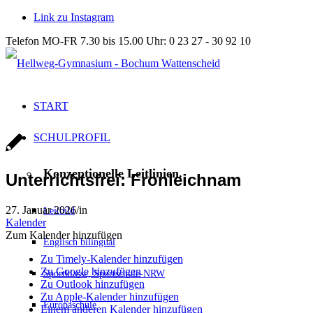
Link zu Instagram
Telefon MO-FR 7.30 bis 15.00 Uhr: 0 23 27 - 30 92 10
START
SCHULPROFIL
Konzeptionelle Leitlinien.
Unterrichtsfrei: Fronleichnam
27. Januar 2026
/
in
Leitbild
Kalender
Zum Kalender hinzufügen
Englisch bilingual
Zu Timely-Kalender hinzufügen
Zu Google hinzufügen
Sportklasse, Sportschule-NRW
Zu Outlook hinzufügen
Zu Apple-Kalender hinzufügen
Europaschule
Einem anderen Kalender hinzufügen