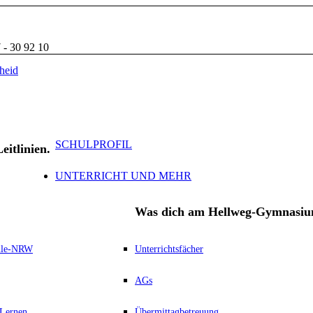
 - 30 92 10
SCHULPROFIL
eitlinien.
UNTERRICHT UND MEHR
Was dich am Hellweg-Gymnasiu
hule-NRW
Unterrichtsfächer
AGs
 Lernen
Übermittagbetreuung