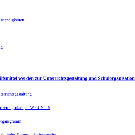
uständigkeiten
ng
ilfsmittel werden zur Unterrichtsgestaltung und Schulorganisation
errichtsgestaltung
rtretungsplan per WebUNTIS
 Organigramm
 digitaler Kommunikationsgeräte