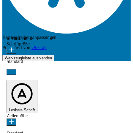
Barrierefreiheitsanpassungen
Inhaltsmodule
Schriftgröße
Präsentiert von
OneTap
Werkzeugleiste ausblenden
Standard
Lesbare Schrift
Zeilenhöhe