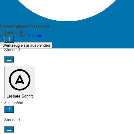
Barrierefreiheitsanpassungen
Inhaltsmodule
Schriftgröße
Präsentiert von
OneTap
Werkzeugleiste ausblenden
Standard
Lesbare Schrift
Zeilenhöhe
Standard