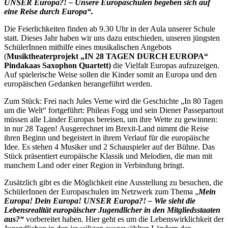
UNSER Europa?! – Unsere Europaschulen begeben sich auf
eine Reise durch Europa“.
Die Feierlichkeiten finden ab 9.30 Uhr in der Aula unserer Schule
statt. Dieses Jahr haben wir uns dazu entschieden, unseren jüngsten
SchülerInnen mithilfe eines musikalischen Angebots
(
Musiktheaterprojekt „IN 28 TAGEN DURCH EUROPA“
Pindakaas Saxophon Quartett)
die Vielfalt Europas aufzuzeigen.
Auf spielerische Weise sollen die Kinder somit an Europa und den
europäischen Gedanken herangeführt werden.
Zum Stück: Frei nach Jules Verne wird die Geschichte „In 80 Tagen
um die Welt“ fortgeführt: Phileas Fogg und sein Diener Passepartout
müssen alle Länder Europas bereisen, um ihre Wette zu gewinnen:
in nur 28 Tagen! Ausgerechnet im Brexit-Land nimmt die Reise
ihren Beginn und begeistert in ihrem Verlauf für die europäische
Idee. Es stehen 4 Musiker und 2 Schauspieler auf der Bühne. Das
Stück präsentiert europäische Klassik und Melodien, die man mit
manchem Land oder einer Region in Verbindung bringt.
Zusätzlich gibt es die Möglichkeit eine Ausstellung zu besuchen, die
SchülerInnen der Europaschulen im Netzwerk zum Thema „
Mein
Europa! Dein Europa! UNSER Europa?! – Wie sieht die
Lebensrealität europäischer Jugendlicher in den Mitgliedsstaaten
aus?“
vorbereitet haben. Hier geht es um die Lebenswirklichkeit der