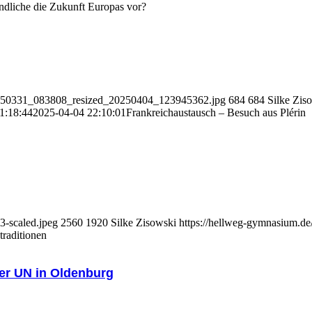
endliche die Zukunft Europas vor?
0250331_083808_resized_20250404_123945362.jpg
684
684
Silke Zis
1:18:44
2025-04-04 22:10:01
Frankreichaustausch – Besuch aus Plérin
3-scaled.jpeg
2560
1920
Silke Zisowski
https://hellweg-gymnasium.de
raditionen
er UN in Oldenburg