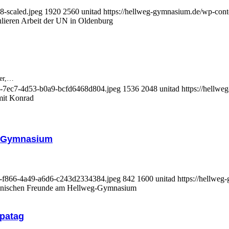
8-scaled.jpeg
1920
2560
unitad
https://hellweg-gymnasium.de/wp-cont
eren Arbeit der UN in Oldenburg
ler,…
5-7ec7-4d53-b0a9-bcfd6468d804.jpeg
1536
2048
unitad
https://hellw
mit Konrad
g-Gymnasium
e-f866-4a49-a6d6-c243d2334384.jpeg
842
1600
unitad
https://hellweg
tonischen Freunde am Hellweg-Gymnasium
opatag