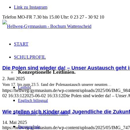
Link zu Instagram
Telefon MO-FR 7.30 bis 15.00 Uhr: 0 23 27 - 30 92 10
START
SCHULPROFIL
Die Polen sind wieder da! – Unser Austausch geht 
Konzeptionelle Leitlinien.
2. Juni 2025
Vom 17. bis zum 23.5. fand der Polenaustausch unserer neunten…
Leitbild
https://hellweg-gymnasium.de/wp-content/uploads/2025/06/IMG_984
02 16:33:12
2025-06-02 16:33:12
Die Polen sind wieder da! – Unser 
Englisch bilingual
Wie stellen sich Kinder und Jugendliche die Zukun
Sportklasse, Sportschule-NRW
14. Mai 2025
Europaschule
https://hellweg-gymnasium.de/wp-content/uploads/2025/05/IMG_7470