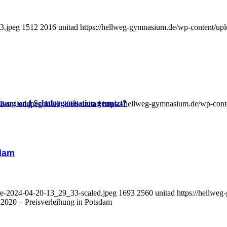
3.jpeg
1512
2016
unitad
https://hellweg-gymnasium.de/wp-content/upl
altung und Schulorganisation genutzt?
2-scaled.jpeg
1920
2560
unitad
https://hellweg-gymnasium.de/wp-cont
sdam
te-2024-04-20-13_29_33-scaled.jpeg
1693
2560
unitad
https://hellwe
020 – Preisverleihung in Potsdam