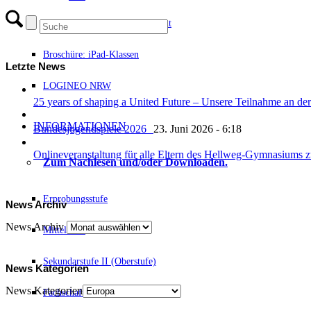
Antrag Tabletnutzung Unterricht
Broschüre: iPad-Klassen
Letzte News
LOGINEO NRW
25 years of shaping a United Future – Unsere Teilnahme an
INFORMATIONEN
Bundesjugendspiele 2026
23. Juni 2026 - 6:18
Onlineveranstaltung für alle Eltern des Hellweg-Gymnasiums
Zum Nachlesen und/oder Downloaden.
Erprobungsstufe
News Archiv
News Archiv
Mittelstufe
Sekundarstufe II (Oberstufe)
News Kategorien
News Kategorien
Fachschaften / Fachkonferenzen