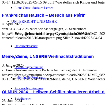
05-14 12:36:08
2025-05-15 09:33:17
Wie stellen sich Kinder und Jug
Lions Quest: Soziales Lernen
Frankreichaustausch – Besuch aus Plérin
UNTERRICHT UND MEHR
4. April 2025
Vom 31.3.-3.4.2025 hatten wir das Vergnügen, 20 Schülerinnen…
Was dich am Hellweg-Gymnasium erwartet.
https://hellweg-gymnasium.de/wp-content/uploads/2025/04/IMG_2
content/uploads/2018/10/transparent.png
Silke Zisowski
2025-04-04 1
Unterrichtsfächer
Meine, deine, UNSERE Weihnachtstraditionen
AGs
3. Januar 2025
Übermittagbetreuung
- Unsere Austauschwoche in Bochum Am Samstag, den 30. November…
https://hellweg-gymnasium.de/wp-content/uploads/2025/01/IMG_982
Individuelle Förderung
03 13:18:12
2025-02-14 10:11:02
Meine, deine, UNSERE Weihnachtst
Austauschprogramme
OLMUN 2024 – Hellweg-Schüler simulieren Arbeit d
Schulfahrten
28. Juni 2024