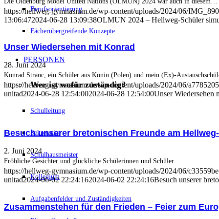
Die Oldenburg Model United Nations (OLMUN) 2024 war auch in diesem…
Berufsorientierung
https://hellweg-gymnasium.de/wp-content/uploads/2024/06/IMG_890
13:06:47
2024-06-28 13:09:38
OLMUN 2024 – Hellweg-Schüler simuli
Fächerübergreifende Konzepte
Unser Wiedersehen mit Konrad
PERSONEN
28. Juni 2024
Konrad Stranc, ein Schüler aus Konin (Polen) und mein (Ex)-Austauschschü
Wer ist wofür zuständig?
https://hellweg-gymnasium.de/wp-content/uploads/2024/06/a778520
unitad
2024-06-28 12:54:00
2024-06-28 12:54:00
Unser Wiedersehen 
Schulleitung
Besuch unserer bretonischen Freunde am Hellwe
Sekretariat
2. Juni 2024
Schulhausmeister
Fröhliche Gesichter und glückliche Schülerinnen und Schüler…
https://hellweg-gymnasium.de/wp-content/uploads/2024/06/c33559b
Kollegium
unitad
2024-06-02 22:24:16
2024-06-02 22:24:16
Besuch unserer bre
Aufgabenfelder und Zuständigkeiten
Zusammenstehen für den Frieden – Feier zum Eur