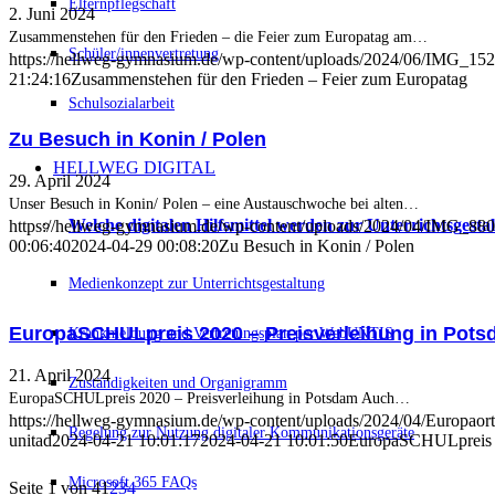
Elternpflegschaft
2. Juni 2024
Zusammenstehen für den Frieden – die Feier zum Europatag am…
Schüler/innenvertretung
https://hellweg-gymnasium.de/wp-content/uploads/2024/06/IMG_152
21:24:16
Zusammenstehen für den Frieden – Feier zum Europatag
Schulsozialarbeit
Zu Besuch in Konin / Polen
HELLWEG DIGITAL
29. April 2024
Unser Besuch in Konin/ Polen – eine Austauschwoche bei alten…
Welche digitalen Hilfsmittel werden zur Unterrichtsgest
https://hellweg-gymnasium.de/wp-content/uploads/2024/04/IMG_880
00:06:40
2024-04-29 00:08:20
Zu Besuch in Konin / Polen
Medienkonzept zur Unterrichtsgestaltung
EuropaSCHULpreis 2020 – Preisverleihung in Pot
Krankmeldung und Vertretungsplan per WebUNTIS
21. April 2024
Zuständigkeiten und Organigramm
EuropaSCHULpreis 2020 – Preisverleihung in Potsdam Auch…
https://hellweg-gymnasium.de/wp-content/uploads/2024/04/Europaor
Regelung zur Nutzung digitaler Kommunikationsgeräte
unitad
2024-04-21 10:01:17
2024-04-21 10:01:50
EuropaSCHULpreis 2
Microsoft 365 FAQs
Seite 1 von 4
1
2
3
4