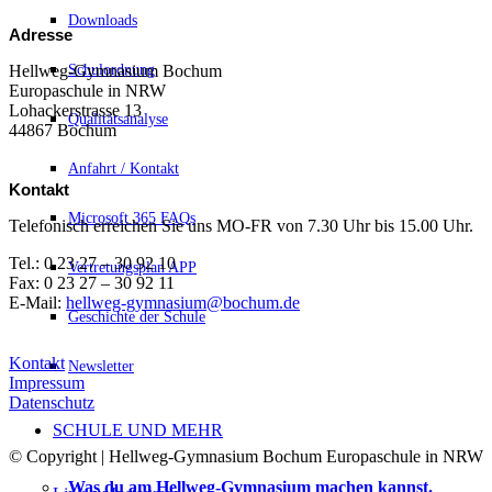
Downloads
Adresse
Schulordnung
Hellweg-Gymnasium Bochum
Europaschule in NRW
Lohackerstrasse 13
Qualitätsanalyse
44867 Bochum
Anfahrt / Kontakt
Kontakt
Microsoft 365 FAQs
Telefonisch erreichen Sie uns MO-FR von 7.30 Uhr bis 15.00 Uhr.
Tel.: 0 23 27 – 30 92 10
Vertretungsplan APP
Fax: 0 23 27 – 30 92 11
E-Mail:
hellweg-gymnasium@bochum.de
Geschichte der Schule
Kontakt
Newsletter
Impressum
Datenschutz
SCHULE UND MEHR
© Copyright | Hellweg-Gymnasium Bochum Europaschule in NRW
Was du am Hellweg-Gymnasium machen kannst.