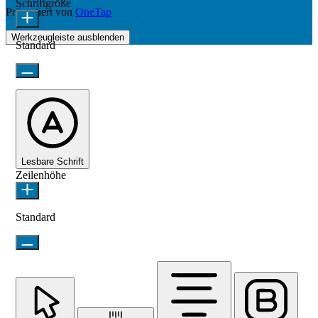
Schriftgröße
Präsentiert von
OneTap
Werkzeugleiste ausblenden
Standard
Lesbare Schrift
Zeilenhöhe
Standard