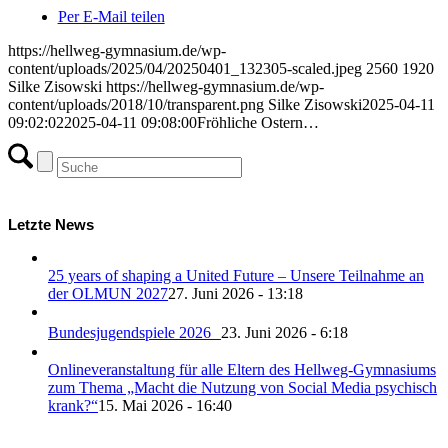
Per E-Mail teilen
https://hellweg-gymnasium.de/wp-
content/uploads/2025/04/20250401_132305-scaled.jpeg
2560
1920
Silke Zisowski
https://hellweg-gymnasium.de/wp-
content/uploads/2018/10/transparent.png
Silke Zisowski
2025-04-11
09:02:02
2025-04-11 09:08:00
Fröhliche Ostern…
Letzte News
25 years of shaping a United Future – Unsere Teilnahme an
der OLMUN 2027
27. Juni 2026 - 13:18
Bundesjugendspiele 2026
23. Juni 2026 - 6:18
Onlineveranstaltung für alle Eltern des Hellweg-Gymnasiums
zum Thema „Macht die Nutzung von Social Media psychisch
krank?“
15. Mai 2026 - 16:40