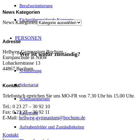
Berufsorientierung
News Kategorien
Fächerübergreifende Konzepte
News Kategorien
PERSONEN
Adresse
Hellweg-Gymnasium Bochum
Wer ist wofür zuständig?
Europaschule in NRW
Lohackerstrasse 13
44867 Bochum
Schulleitung
Sekretariat
Kontakt
Telefonisch erreichen Sie uns MO-FR von 7.30 Uhr bis 15.00 Uhr.
Schulhausmeister
Tel.: 0 23 27 – 30 92 10
Fax: 0 23 27 – 30 92 11
Kollegium
E-Mail:
hellweg-gymnasium@bochum.de
Aufgabenfelder und Zuständigkeiten
Kontakt