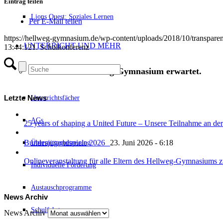
Eintrag teilen
Lions Quest: Soziales Lernen
Per E-Mail teilen
https://hellweg-gymnasium.de/wp-content/uploads/2018/10/transpare
UNTERRICHT UND MEHR
13:44:12
1. Schulkonferenz
Was dich am Hellweg-Gymnasium erwartet.
Letzte News
Unterrichtsfächer
AGs
25 years of shaping a United Future – Unsere Teilnahme an
Bundesjugendspiele 2026
23. Juni 2026 - 6:18
Übermittagbetreuung
Onlineveranstaltung für alle Eltern des Hellweg-Gymnasiums
Individuelle Förderung
Austauschprogramme
News Archiv
Schulfahrten
News Archiv