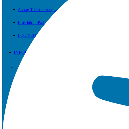
Antrag Tabletnutzung Unterricht
Broschüre: iPad-Klassen
LOGINEO NRW
INFORMATIONEN
Zum Nachlesen und/oder Downloaden.
Erprobungsstufe
Mittelstufe
Sekundarstufe II (Oberstufe)
Fachschaften / Fachkonferenzen