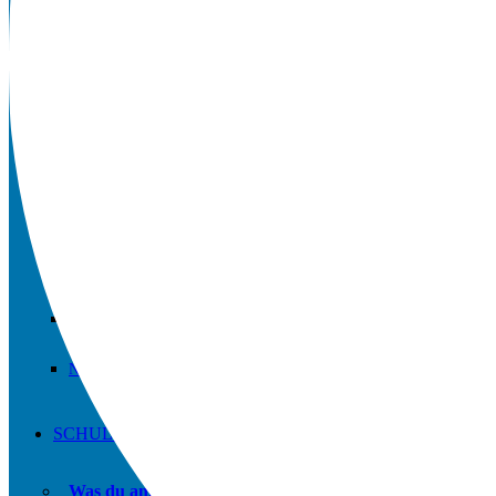
Downloads
Schulordnung
Qualitätsanalyse
Anfahrt / Kontakt
Microsoft 365 FAQs
Vertretungsplan APP
Geschichte der Schule
Newsletter
SCHULE UND MEHR
Was du am Hellweg-Gymnasium machen kannst.