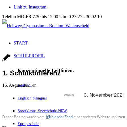
Link zu Instagram
Telefon MO-FR 7.30 bis 15.00 Uhr: 0 23 27 - 30 92 10
START
SCHULPROFIL
Konzeptionelle Leitlinien.
1. Schulkonferenz
16. August 2021
/
in
Leitbild
3. November 2021 
WANN:
Englisch bilingual
Sportklasse, Sportschule-NRW
Dieser Beitrag wurde vom
Kalender-Feed
einer anderen Website repliziert.
Europaschule