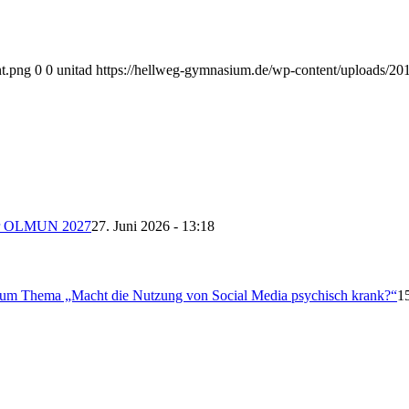
nt.png
0
0
unitad
https://hellweg-gymnasium.de/wp-content/uploads/201
 der OLMUN 2027
27. Juni 2026 - 13:18
 zum Thema „Macht die Nutzung von Social Media psychisch krank?“
1