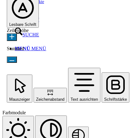
Sozialprojekte
KONTAKT
Lesbare Schrift
Zeilenhöhe
SUCHE
Standard
MENÜ
MENÜ
Mauszeiger
Zeichenabstand
Text ausrichten
Schriftstärke
Farbmodule