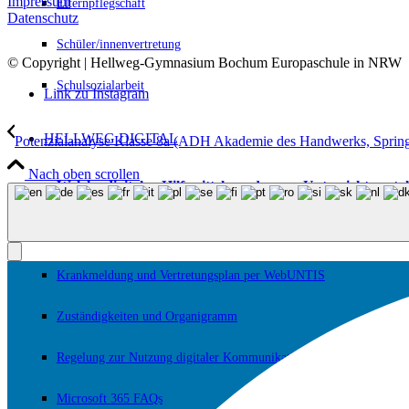
Impressum
Elternpflegschaft
Datenschutz
Schüler/innenvertretung
© Copyright | Hellweg-Gymnasium Bochum Europaschule in NRW
Schulsozialarbeit
Link zu Instagram
HELLWEG DIGITAL
Potenzialanalyse Klasse 8a (ADH Akademie des Handwerks, Spring
Nach oben scrollen
Welche digitalen Hilfsmittel werden zur Unterrichtsgest
Medienkonzept zur Unterrichtsgestaltung
Krankmeldung und Vertretungsplan per WebUNTIS
Zuständigkeiten und Organigramm
Regelung zur Nutzung digitaler Kommunikationsgeräte
Microsoft 365 FAQs