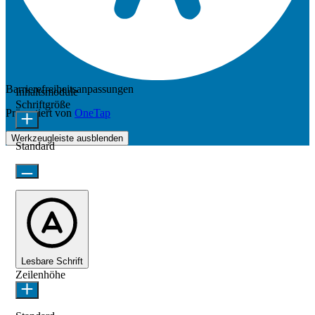
Barrierefreiheitsanpassungen
Inhaltsmodule
Schriftgröße
Präsentiert von
OneTap
Werkzeugleiste ausblenden
Standard
Lesbare Schrift
Zeilenhöhe