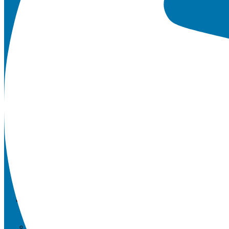
Downloads
Schulordnung
Qualitätsanalyse
Anfahrt / Kontakt
Microsoft 365 FAQs
Vertretungsplan APP
Geschichte der Schule
Newsletter
SCHULE UND MEHR
Was du am Hellweg-Gymnasium machen kannst.