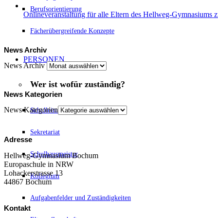
Berufsorientierung
Onlineveranstaltung für alle Eltern des Hellweg-Gymnasiums
Fächerübergreifende Konzepte
News Archiv
PERSONEN
News Archiv
Wer ist wofür zuständig?
News Kategorien
News Kategorien
Schulleitung
Sekretariat
Adresse
Schulhausmeister
Hellweg-Gymnasium Bochum
Europaschule in NRW
Lohackerstrasse 13
Kollegium
44867 Bochum
Aufgabenfelder und Zuständigkeiten
Kontakt