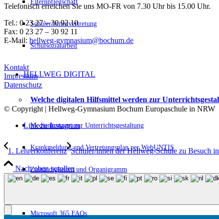
Elternpflegschaft
Telefonisch erreichen Sie uns MO-FR von 7.30 Uhr bis 15.00 Uhr.
Tel.: 0 23 27 – 30 92 10
Schüler/innenvertretung
Fax: 0 23 27 – 30 92 11
E-Mail:
hellweg-gymnasium@bochum.de
Schulsozialarbeit
Kontakt
HELLWEG DIGITAL
Impressum
Datenschutz
Welche digitalen Hilfsmittel werden zur Unterrichtsgest
© Copyright | Hellweg-Gymnasium Bochum Europaschule in NRW
Medienkonzept zur Unterrichtsgestaltung
Link zu Instagram
Krankmeldung und Vertretungsplan per WebUNTIS
1. Lehrerkonferenz
Schüler/innen der Hellweg-Schule zu Besuch in 
Nach oben scrollen
Zuständigkeiten und Organigramm
Regelung zur Nutzung digitaler Kommunikationsgeräte
Microsoft 365 FAQs