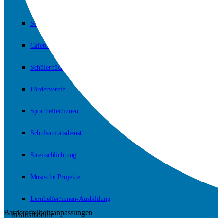
Schulpsychologische Beratung
Cafeteria
Schülerbücherei
Förderverein
Sporthelfer/innen
Schulsanitätsdienst
Streitschlichtung
Musische Projekte
Lernhelfer/innen-Ausbildung
Barrierefreiheitsanpassungen
Inhaltsmodule