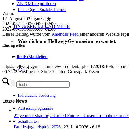
Als XML exportieren
Lions Quest: Soziales Lernen
Wann:
12. August 2022
ganztägig
2022-08-12T00:00:00+02:00
UNTERRICHT UND MEHR
2022-08-13T00:00:00+02:00
Dieser Beitrag wurde vom
Kalender-Feed
einer anderen Website repliz
Was dich am Hellweg-Gymnasium erwartet.
Eintrag teilen
Unterrichtsfächer
Per E-Mail teilen
https://hellweg-gymnasium.de/wp-content/uploads/2018/10/transpare
AGs
06:35:09
Ausflug der Stufe 5 in den Grugapark Essen
Übermittagbetreuung
Individuelle Förderung
Letzte News
Austauschprogramme
25 years of shaping a United Future – Unsere Teilnahme an
Schulfahrten
Bundesjugendspiele 2026
23. Juni 2026 - 6:18