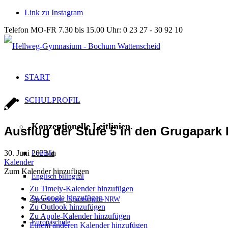
Link zu Instagram
Telefon MO-FR 7.30 bis 15.00 Uhr: 0 23 27 - 30 92 10
START
SCHULPROFIL
Konzeptionelle Leitlinien.
Ausflug der Stufe 5 in den Grugapark
30. Juni 2022
/
in
Leitbild
Kalender
Zum Kalender hinzufügen
Englisch bilingual
Zu Timely-Kalender hinzufügen
Zu Google hinzufügen
Sportklasse, Sportschule-NRW
Zu Outlook hinzufügen
Zu Apple-Kalender hinzufügen
Europaschule
Einem anderen Kalender hinzufügen