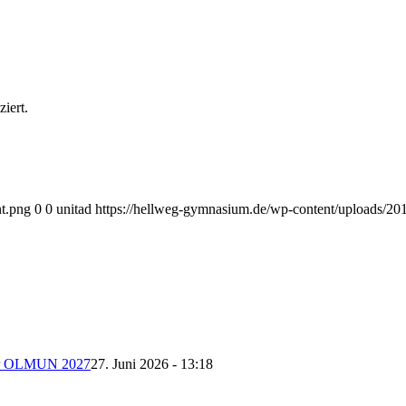
iert.
nt.png
0
0
unitad
https://hellweg-gymnasium.de/wp-content/uploads/201
 der OLMUN 2027
27. Juni 2026 - 13:18