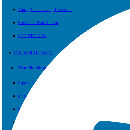
Antrag Tabletnutzung Unterricht
Broschüre: iPad-Klassen
LOGINEO NRW
INFORMATIONEN
Zum Nachlesen und/oder Downloaden.
Erprobungsstufe
Mittelstufe
Sekundarstufe II (Oberstufe)
Fachschaften / Fachkonferenzen