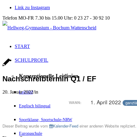
Link zu Instagram
Telefon MO-FR 7.30 bis 15.00 Uhr: 0 23 27 - 30 92 10
START
SCHULPROFIL
Konzeptionelle Leitlinien.
Nachschreibtermin Q1 / EF
20. Januar 2022
/
in
Leitbild
1. April 2022
ganztä
WANN:
Englisch bilingual
Sportklasse, Sportschule-NRW
Dieser Beitrag wurde vom
Kalender-Feed
einer anderen Website repliziert.
Europaschule