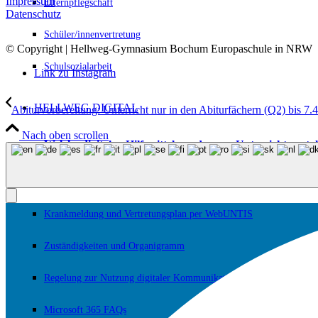
Impressum
Elternpflegschaft
Datenschutz
Schüler/innenvertretung
© Copyright | Hellweg-Gymnasium Bochum Europaschule in NRW
Schulsozialarbeit
Link zu Instagram
HELLWEG DIGITAL
Abiturvorbereitung: Unterricht nur in den Abiturfächern (Q2) bis 7.
Nach oben scrollen
Welche digitalen Hilfsmittel werden zur Unterrichtsgest
Medienkonzept zur Unterrichtsgestaltung
Krankmeldung und Vertretungsplan per WebUNTIS
Zuständigkeiten und Organigramm
Regelung zur Nutzung digitaler Kommunikationsgeräte
Microsoft 365 FAQs