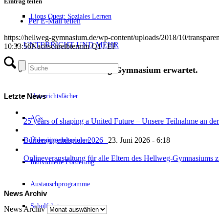
Eintrag teilen
Lions Quest: Soziales Lernen
Per E-Mail teilen
https://hellweg-gymnasium.de/wp-content/uploads/2018/10/transpare
UNTERRICHT UND MEHR
10:33:56
Nachschreibtermin Q1 / EF
Was dich am Hellweg-Gymnasium erwartet.
Letzte News
Unterrichtsfächer
AGs
25 years of shaping a United Future – Unsere Teilnahme an
Bundesjugendspiele 2026
23. Juni 2026 - 6:18
Übermittagbetreuung
Onlineveranstaltung für alle Eltern des Hellweg-Gymnasiums
Individuelle Förderung
Austauschprogramme
News Archiv
Schulfahrten
News Archiv