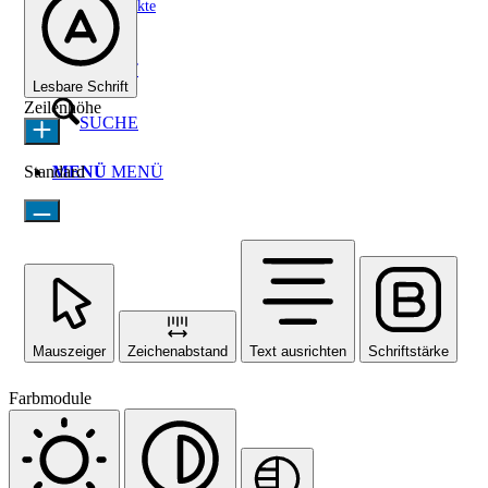
Sozialprojekte
KONTAKT
Lesbare Schrift
Zeilenhöhe
SUCHE
Standard
MENÜ
MENÜ
Mauszeiger
Zeichenabstand
Text ausrichten
Schriftstärke
Farbmodule