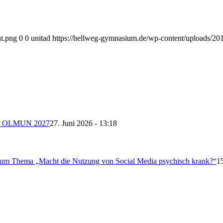
nt.png
0
0
unitad
https://hellweg-gymnasium.de/wp-content/uploads/201
 der OLMUN 2027
27. Juni 2026 - 13:18
 zum Thema „Macht die Nutzung von Social Media psychisch krank?“
1