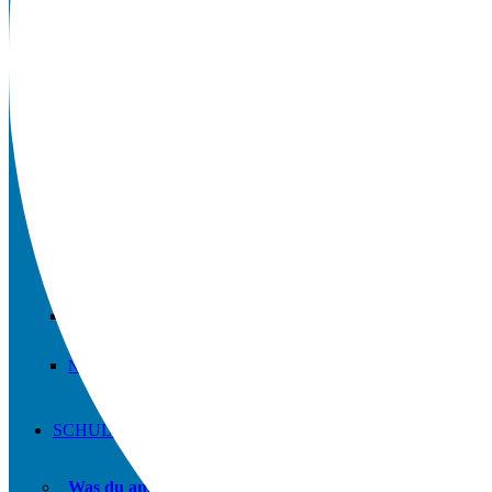
Downloads
Schulordnung
Qualitätsanalyse
Anfahrt / Kontakt
Microsoft 365 FAQs
Vertretungsplan APP
Geschichte der Schule
Newsletter
SCHULE UND MEHR
Was du am Hellweg-Gymnasium machen kannst.