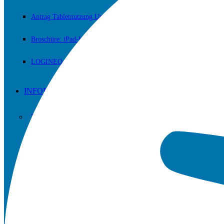
Antrag Tabletnutzung Unterricht
Broschüre: iPad-Klassen
LOGINEO NRW
INFORMATIONEN
Zum Nachlesen und/oder Downloaden.
Erprobungsstufe
Mittelstufe
Sekundarstufe II (Oberstufe)
Fachschaften / Fachkonferenzen