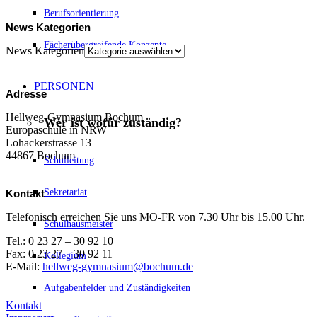
Berufsorientierung
News Kategorien
Fächerübergreifende Konzepte
News Kategorien
PERSONEN
Adresse
Hellweg-Gymnasium Bochum
Wer ist wofür zuständig?
Europaschule in NRW
Lohackerstrasse 13
44867 Bochum
Schulleitung
Sekretariat
Kontakt
Telefonisch erreichen Sie uns MO-FR von 7.30 Uhr bis 15.00 Uhr.
Schulhausmeister
Tel.: 0 23 27 – 30 92 10
Fax: 0 23 27 – 30 92 11
Kollegium
E-Mail:
hellweg-gymnasium@bochum.de
Aufgabenfelder und Zuständigkeiten
Kontakt