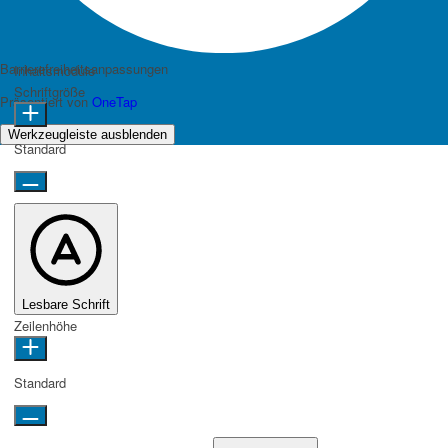
Barrierefreiheitsanpassungen
Inhaltsmodule
Schriftgröße
Präsentiert von
OneTap
Werkzeugleiste ausblenden
Standard
Lesbare Schrift
Zeilenhöhe
Standard