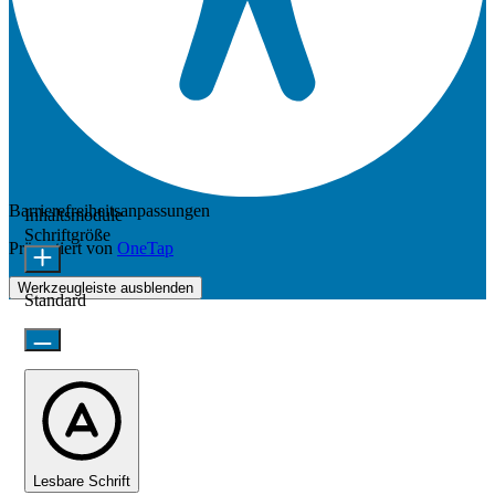
Barrierefreiheitsanpassungen
Inhaltsmodule
Schriftgröße
Präsentiert von
OneTap
Werkzeugleiste ausblenden
Standard
Lesbare Schrift