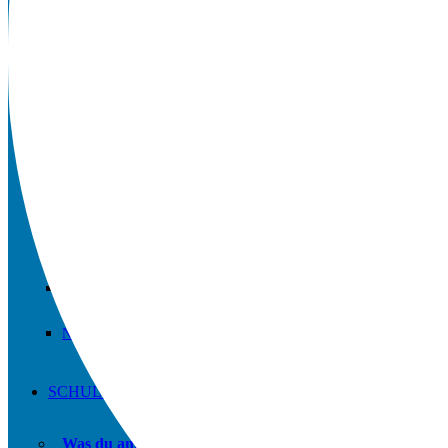
Downloads
Schulordnung
Qualitätsanalyse
Anfahrt / Kontakt
Microsoft 365 FAQs
Vertretungsplan APP
Geschichte der Schule
Newsletter
SCHULE UND MEHR
Was du am Hellweg-Gymnasium machen kannst.