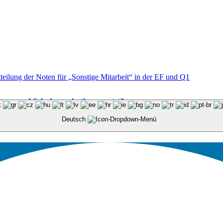
teilung der Noten für „Sonstige Mitarbeit“ in der EF und Q1
altung und Schulorganisation genutzt?
Deutsch