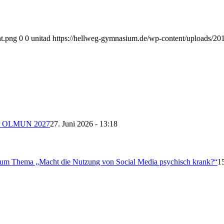
nt.png
0
0
unitad
https://hellweg-gymnasium.de/wp-content/uploads/201
 der OLMUN 2027
27. Juni 2026 - 13:18
 zum Thema „Macht die Nutzung von Social Media psychisch krank?“
1