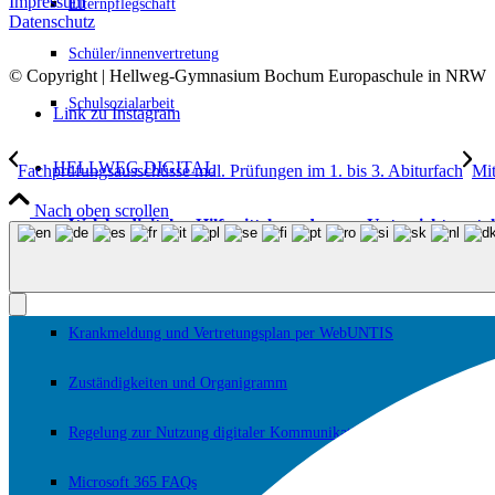
Impressum
Elternpflegschaft
Datenschutz
Schüler/innenvertretung
© Copyright | Hellweg-Gymnasium Bochum Europaschule in NRW
Schulsozialarbeit
Link zu Instagram
HELLWEG DIGITAL
Fachprüfungsausschüsse mdl. Prüfungen im 1. bis 3. Abiturfach
Mit
Nach oben scrollen
Welche digitalen Hilfsmittel werden zur Unterrichtsgest
Medienkonzept zur Unterrichtsgestaltung
Krankmeldung und Vertretungsplan per WebUNTIS
Zuständigkeiten und Organigramm
Regelung zur Nutzung digitaler Kommunikationsgeräte
Microsoft 365 FAQs