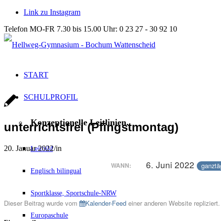
Link zu Instagram
Telefon MO-FR 7.30 bis 15.00 Uhr: 0 23 27 - 30 92 10
START
SCHULPROFIL
Konzeptionelle Leitlinien.
unterrichtsfrei (Pfingstmontag)
20. Januar 2022
/
in
Leitbild
6. Juni 2022
ganztä
WANN:
Englisch bilingual
Sportklasse, Sportschule-NRW
Dieser Beitrag wurde vom
Kalender-Feed
einer anderen Website repliziert.
Europaschule