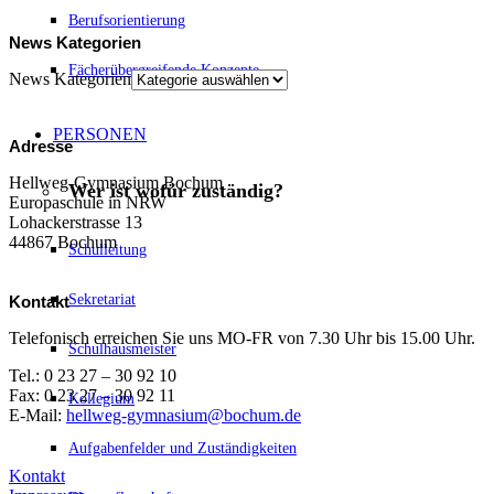
Berufsorientierung
News Kategorien
Fächerübergreifende Konzepte
News Kategorien
PERSONEN
Adresse
Hellweg-Gymnasium Bochum
Wer ist wofür zuständig?
Europaschule in NRW
Lohackerstrasse 13
44867 Bochum
Schulleitung
Sekretariat
Kontakt
Telefonisch erreichen Sie uns MO-FR von 7.30 Uhr bis 15.00 Uhr.
Schulhausmeister
Tel.: 0 23 27 – 30 92 10
Fax: 0 23 27 – 30 92 11
Kollegium
E-Mail:
hellweg-gymnasium@bochum.de
Aufgabenfelder und Zuständigkeiten
Kontakt