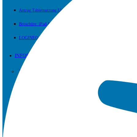
Antrag Tabletnutzung Unterricht
Broschüre: iPad-Klassen
LOGINEO NRW
INFORMATIONEN
Zum Nachlesen und/oder Downloaden.
Erprobungsstufe
Mittelstufe
Sekundarstufe II (Oberstufe)
Fachschaften / Fachkonferenzen