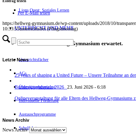
Eintrag teilen
Lions Quest: Soziales Lernen
Per E-Mail teilen
https://hellweg-gymnasium.de/wp-content/uploads/2018/10/transpare
UNTERRICHT UND MEHR
10:33:55
unterrichtsfrei (Pfingstmontag)
Was dich am Hellweg-Gymnasium erwartet.
Letzte News
Unterrichtsfächer
AGs
25 years of shaping a United Future – Unsere Teilnahme an
Bundesjugendspiele 2026
23. Juni 2026 - 6:18
Übermittagbetreuung
Onlineveranstaltung für alle Eltern des Hellweg-Gymnasiums
Individuelle Förderung
Austauschprogramme
News Archiv
Schulfahrten
News Archiv