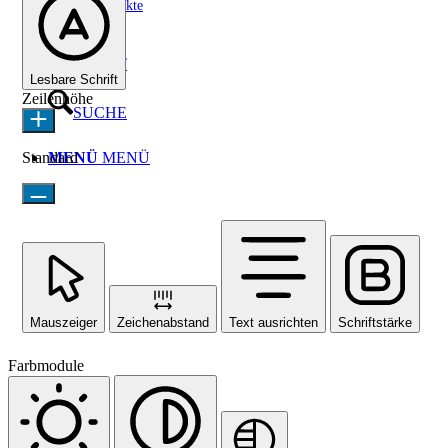
Sozialprojekte
KONTAKT
Lesbare Schrift
Zeilenhöhe
SUCHE
Standard
MENÜ
MENÜ
Mauszeiger
Zeichenabstand
Text ausrichten
Schriftstärke
Farbmodule