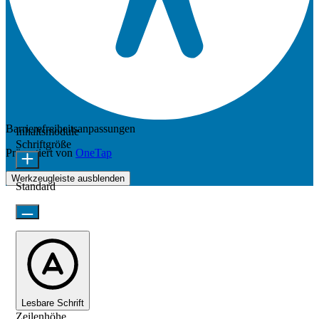
Barrierefreiheitsanpassungen
Inhaltsmodule
Schriftgröße
Präsentiert von
OneTap
Werkzeugleiste ausblenden
Standard
Lesbare Schrift
Zeilenhöhe