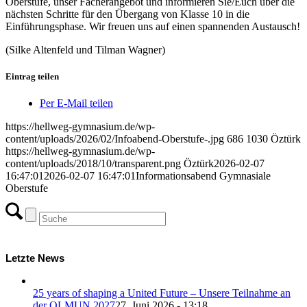
Oberstufe, unser Fächerangebot und informieren Sie/Euch über die
nächsten Schritte für den Übergang von Klasse 10 in die
Einführungsphase. Wir freuen uns auf einen spannenden Austausch!
(Silke Altenfeld und Tilman Wagner)
Eintrag teilen
Per E-Mail teilen
https://hellweg-gymnasium.de/wp-
content/uploads/2026/02/Infoabend-Oberstufe-.jpg
686
1030
Öztürk
https://hellweg-gymnasium.de/wp-
content/uploads/2018/10/transparent.png
Öztürk
2026-02-07
16:47:01
2026-02-07 16:47:01
Informationsabend Gymnasiale
Oberstufe
Letzte News
25 years of shaping a United Future – Unsere Teilnahme an
der OLMUN 2027
27. Juni 2026 - 13:18