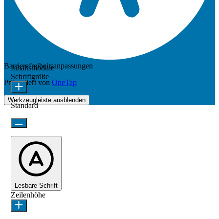
Barrierefreiheitsanpassungen
Inhaltsmodule
Schriftgröße
Präsentiert von
OneTap
Werkzeugleiste ausblenden
Standard
Lesbare Schrift
Zeilenhöhe