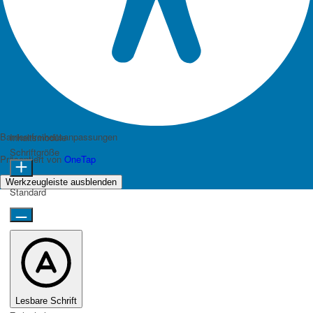
Barrierefreiheitsanpassungen
Inhaltsmodule
Schriftgröße
Präsentiert von
OneTap
Werkzeugleiste ausblenden
Standard
Lesbare Schrift