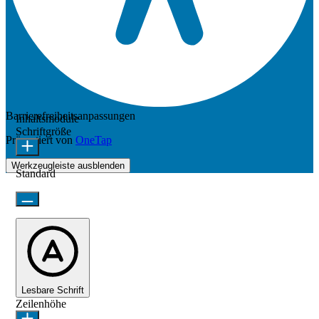
Barrierefreiheitsanpassungen
Inhaltsmodule
Schriftgröße
Präsentiert von
OneTap
Werkzeugleiste ausblenden
Standard
Lesbare Schrift
Zeilenhöhe