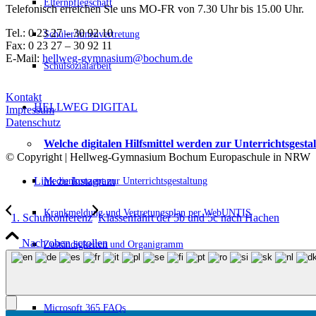
Elternpflegschaft
Telefonisch erreichen Sie uns MO-FR von 7.30 Uhr bis 15.00 Uhr.
Tel.: 0 23 27 – 30 92 10
Schüler/innenvertretung
Fax: 0 23 27 – 30 92 11
E-Mail:
hellweg-gymnasium@bochum.de
Schulsozialarbeit
Kontakt
HELLWEG DIGITAL
Impressum
Datenschutz
Welche digitalen Hilfsmittel werden zur Unterrichtsgest
© Copyright | Hellweg-Gymnasium Bochum Europaschule in NRW
Medienkonzept zur Unterrichtsgestaltung
Link zu Instagram
Krankmeldung und Vertretungsplan per WebUNTIS
1. Schulkonferenz
Klassenfahrt der 5b und 5c nach Hachen
Nach oben scrollen
Zuständigkeiten und Organigramm
Regelung zur Nutzung digitaler Kommunikationsgeräte
Microsoft 365 FAQs