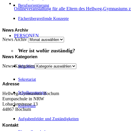
Berufsorientierung
Onlineveranstaltung für alle Eltern des Hellweg-Gymnasiums
Fächerübergreifende Konzepte
News Archiv
PERSONEN
News Archiv
Wer ist wofür zuständig?
News Kategorien
News Kategorien
Schulleitung
Sekretariat
Adresse
Schulhausmeister
Hellweg-Gymnasium Bochum
Europaschule in NRW
Lohackerstrasse 13
Kollegium
44867 Bochum
Aufgabenfelder und Zuständigkeiten
Kontakt