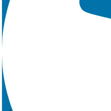
Downloads
Schulordnung
Qualitätsanalyse
Anfahrt / Kontakt
Microsoft 365 FAQs
Vertretungsplan APP
Geschichte der Schule
Newsletter
SCHULE UND MEHR
Was du am Hellweg-Gymnasium machen kannst.