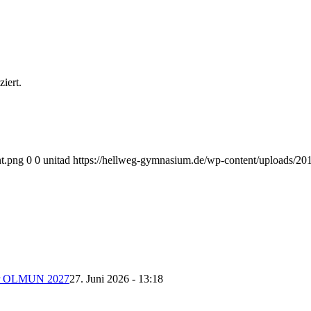
iert.
nt.png
0
0
unitad
https://hellweg-gymnasium.de/wp-content/uploads/201
 der OLMUN 2027
27. Juni 2026 - 13:18