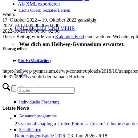
Als XML exportieren
Lions Quest: Soziales Lernen
Wann:
17. Oktober 2022 – 19. Oktober 2022
ganztägig
2022-10-17T00:00:00+02:00
UNTERRICHT UND MEHR
2022-10-20T00:00:00+02:00
Dieser Beitrag wurde vom
Kalender-Feed
einer anderen Website repliz
Was dich am Hellweg-Gymnasium erwartet.
Eintrag teilen
Unterrichtsfächer
Per E-Mail teilen
https://hellweg-gymnasium.de/wp-content/uploads/2018/10/transpare
AGs
06:35:09
Klassenfahrt der 5a nach Hachen
Übermittagbetreuung
Individuelle Förderung
Letzte News
Austauschprogramme
25 years of shaping a United Future – Unsere Teilnahme an
Schulfahrten
Bundesjugendspiele 2026
23. Juni 2026 - 6:18