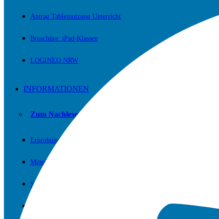
Antrag Tabletnutzung Unterricht
Broschüre: iPad-Klassen
LOGINEO NRW
INFORMATIONEN
Zum Nachlesen und/oder Downloaden.
Erprobungsstufe
Mittelstufe
Sekundarstufe II (Oberstufe)
Fachschaften / Fachkonferenzen