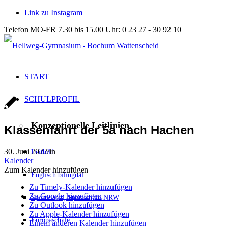
Link zu Instagram
Telefon MO-FR 7.30 bis 15.00 Uhr: 0 23 27 - 30 92 10
START
SCHULPROFIL
Konzeptionelle Leitlinien.
Klassenfahrt der 5a nach Hachen
30. Juni 2022
/
in
Leitbild
Kalender
Zum Kalender hinzufügen
Englisch bilingual
Zu Timely-Kalender hinzufügen
Zu Google hinzufügen
Sportklasse, Sportschule-NRW
Zu Outlook hinzufügen
Zu Apple-Kalender hinzufügen
Europaschule
Einem anderen Kalender hinzufügen