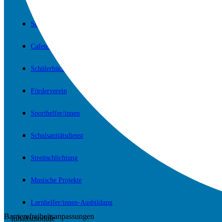
Schulpsychologische Beratung
Cafeteria
Schülerbücherei
Förderverein
Sporthelfer/innen
Schulsanitätsdienst
Streitschlichtung
Musische Projekte
Lernhelfer/innen-Ausbildung
Barrierefreiheitsanpassungen
Inhaltsmodule