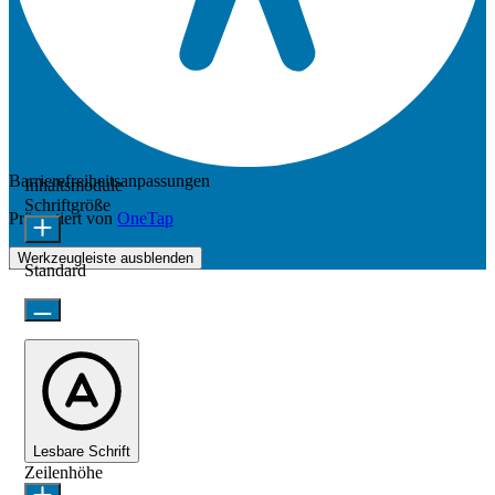
Barrierefreiheitsanpassungen
Inhaltsmodule
Schriftgröße
Präsentiert von
OneTap
Werkzeugleiste ausblenden
Standard
Lesbare Schrift
Zeilenhöhe